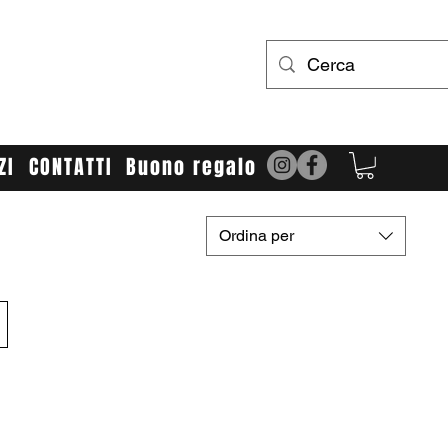
UR LIMIT
bbigliamento e accessori cross/enduro
ZI
CONTATTI
Buono regalo
Ordina per