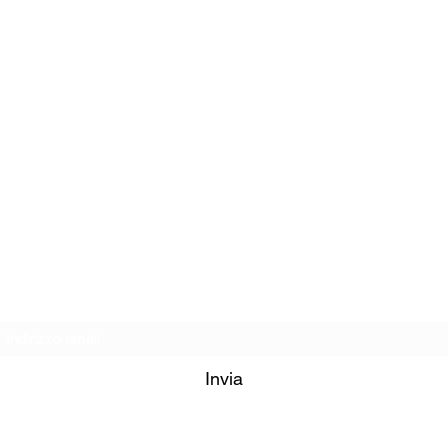
alla newsletter per rimanere sempre informato sulle ultim
Invia