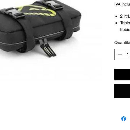
IVA incl
2 litri.
Tripl
fibbie
Tasca
Quantit
ester
Logo 
Da mo
con 4 