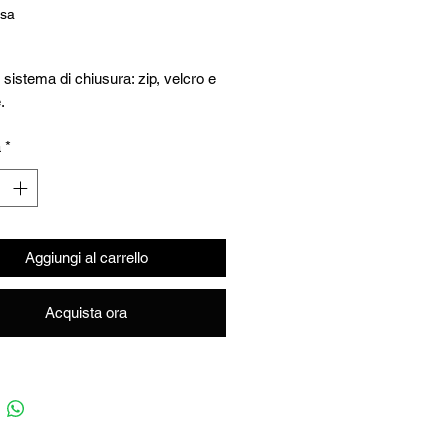
usa
o sistema di chiusura: zip, velcro e
.
 interna portautensili e taschino
à
*
no, fondo trasparente.
frontale stampato.
ntare sul parafango posteriore
viti.
Aggiungi al carrello
Acquista ora