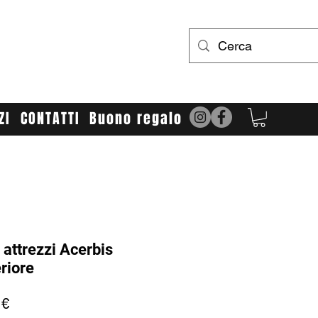
UR LIMIT
bbigliamento e accessori cross/enduro
ZI
CONTATTI
Buono regalo
 attrezzi Acerbis
riore
Prezzo
 €