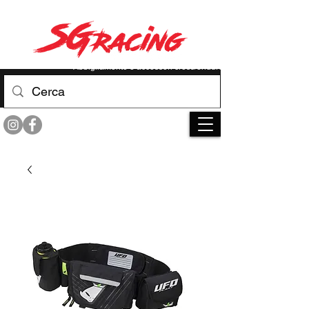
RACE YOUR LIMIT
Abbigliamento e accessori cross/enduro