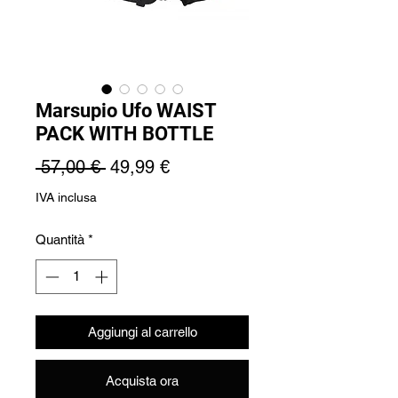
Marsupio Ufo WAIST
PACK WITH BOTTLE
Prezzo
Prezzo
 57,00 € 
49,99 €
regolare
scontato
IVA inclusa
Quantità
*
Aggiungi al carrello
Acquista ora