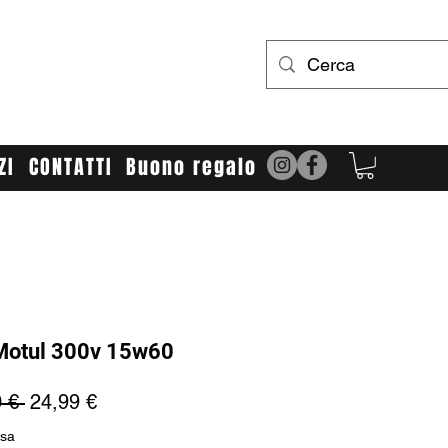
UR LIMIT
bbigliamento e accessori cross/enduro
ZI
CONTATTI
Buono regalo
 Motul 300v 15w60
Prezzo
Prezzo
 € 
24,99 €
regolare
scontato
usa