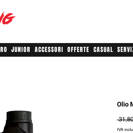
RACE YO
A
URO
JUNIOR
ACCESSORI
OFFERTE
CASUAL
SERVI
Olio
 31,80
IVA incl