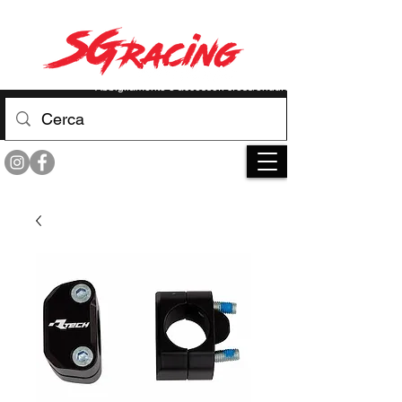
RACE YOUR LIMIT
Abbigliamento e accessori cross/enduro