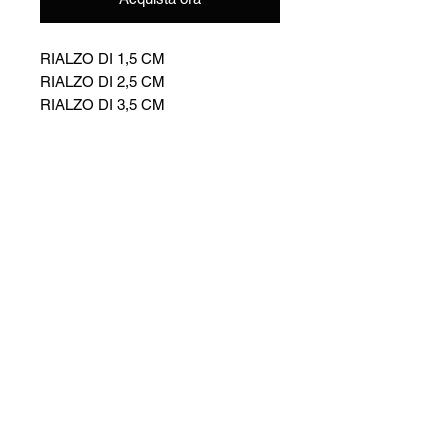
RIALZO DI 1,5 CM
RIALZO DI 2,5 CM
RIALZO DI 3,5 CM
Iscriviti alla newsletter per rimanere sempre
informato sulle ultime novità
Invia
Iscrivendoti alla nostra newsletter, accetti la
nostra
informativa sulla privacy
Controlla le taglie dei prodotti