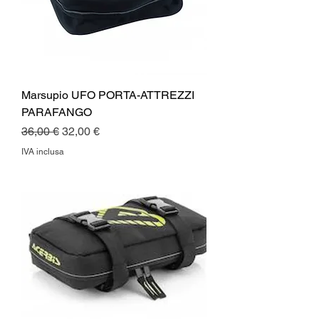
Marsupio UFO PORTA-ATTREZZI
PARAFANGO
Prezzo regolare
Prezzo scontato
36,00 €
32,00 €
IVA inclusa