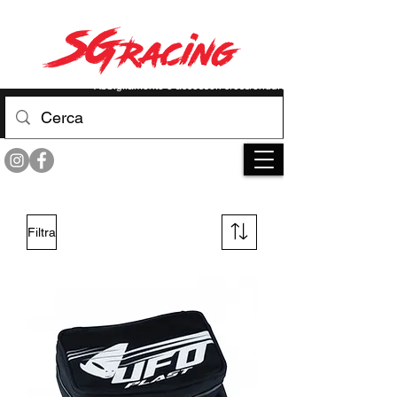
RACE YOUR LIMIT
Abbigliamento e accessori cross/enduro
Filtra