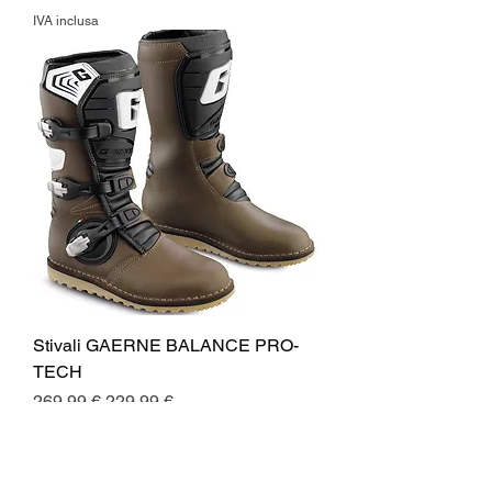
IVA inclusa
Stivali GAERNE BALANCE PRO-
TECH
Prezzo regolare
Prezzo scontato
269,99 €
229,99 €
IVA inclusa