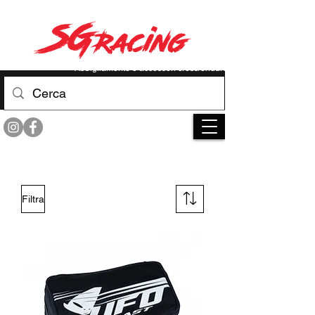
RACE YOUR LIMIT
Abbigliamento e accessori cross/enduro
Filtra