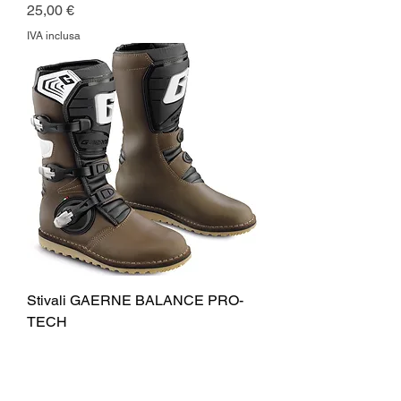
Prezzo
25,00 €
IVA inclusa
Stivali GAERNE BALANCE PRO-
TECH
Prezzo regolare
Prezzo scontato
269,99 €
229,99 €
IVA inclusa