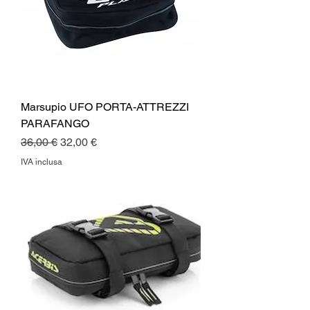
Marsupio UFO PORTA-ATTREZZI
PARAFANGO
Prezzo regolare
Prezzo scontato
36,00 €
32,00 €
IVA inclusa